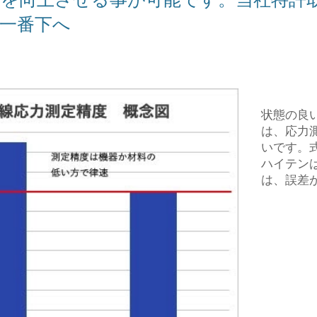
↓↓一番下へ
状態の良
は、応力
いです。
ハイテン
は、誤差