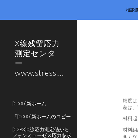
相談無料
Sk
X線残留応力
測定センタ
ー
www.stress.co.jp
精度は
[0000]新ホーム
差は、
「[0000]新ホームのコピー
材料起
[0283]X線応力測定値から
材料組
フォンミューゼス応力を求
きくな