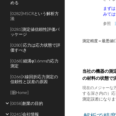
める
まずは
[0282]MSCRという解析方
みては
法
参照
[0281]測定値信頼性評価パ
ッケージ
測定精度＝最悪値(
[0280] 応力は応力状態で評
価すべき
[0268] 細溝φ3.6mmの応力
測定
当社の機器の測
[0266]X線回折応力測定の
の材料の状態で
信頼性と誤差の原因
現在のメジャーな方
[旧Home]
する深さ内の）応
測定誤差になりま
[0058]創業の目的
解析で精度
[0241]会社情報