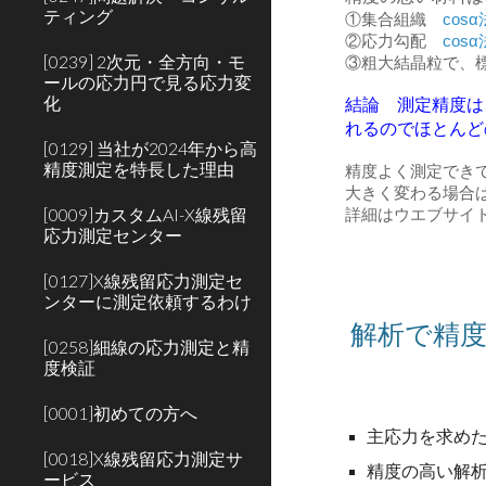
ティング
①集合組織
cos
②応力勾配
cos
[0239] 2次元・全方向・モ
③粗大結晶粒で、標
ールの応力円で見る応力変
化
結論 測定精度は
れるのでほとんど
[0129] 当社が2024年から高
精度測定を特長した理由
精度よく測定でき
大きく変わる場合
[0009]カスタムAI-X線残留
詳細はウエブサイ
応力測定センター
[0127]X線残留応力測定セ
ンターに測定依頼するわけ
解析で精度
[0258]細線の応力測定と精
度検証
[0001]初めての方へ
主応力を求め
[0018]X線残留応力測定サ
精度の高い解
ービス