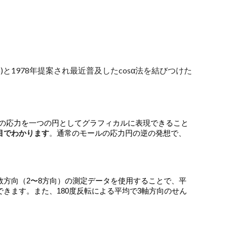
と1978年提案され最近普及したcosα法を結びつけた
からの応力を一つの円としてグラフィカルに表現できること
目でわかります
。
通常のモールの応力円の逆の発想で、
方向（2〜8方向）の測定データを使用することで、平
きます。また、180度反転による平均で3軸方向のせん