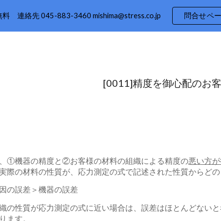
 連絡先 045-883-3460 mishima@stress.co.jp
問合せペ
ip to main content
Skip to navigat
[0011]精度を御心配のお
、①機器の精度と②お客様の材料の組織による精度の
悪い方が
実際の材料の性質が、応力測定の式で記述された性質からどの
因の誤差＞機器の誤差
織の性質が応力測定の式に近い場合は、誤差はほとんどないと
ります。