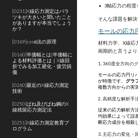
3軸応力の程度
[0231]X線応力測定はバラ
ツキが大きいと聞いたこと
そんな課題を解決
がありますが本当でしょう
か？
モールの応力
[0169]cosα法の原理
材料力学、X線応力
画期的と言うより
[0160]半価幅とは|半価幅に
よる材料評価とは｜X線回
1. 360度全方向
折でみる加工硬化・疲労損
傷
モールの応力円リバ
が特徴です。
グラ
[0260]最近のX線応力測定
複数方向からの実測
技術
2. 高精度な解析手
[0250]ばね及びばね鋼のX
線残留応力測定法
従来の応力解析方
均効果によって誤
[0251]X線応力測定教育プ
断応力成分を相殺し
ログラム
3. 主応力の変化