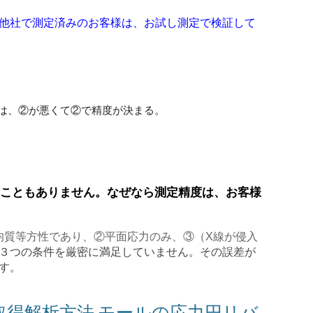
他社で測定済みのお客様は、お試し測定で検証して
合は、②が悪くて②で精度が決まる。
うこともありません。なぜなら測定精度は、お客様
均質等方性であり、②平面応力のみ、③（X線が侵入
３つの条件を厳密に満足していません。その誤差が
す。
得解析方法 モールの応力円リバ