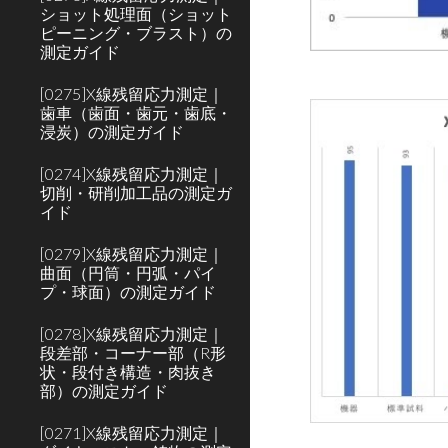
ショット処理面（ショット
ピーニング・ブラスト）の
測定ガイド
[0275]X線残留応力測定｜
歯車（歯面・歯元・歯底・
浸炭）の測定ガイド
[0274]X線残留応力測定｜
切削・研削加工品の測定ガ
イド
[0279]X線残留応力測定｜
曲面（円筒・円弧・パイ
プ・球面）の測定ガイド
[0278]X線残留応力測定｜
段差部・コーナー部（R形
状・段付き構造・肉抜き
部）の測定ガイド
[0271]X線残留応力測定｜