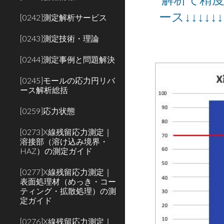
ース
↓
↓↓↓
[0242]測定解析サービス
[0243]測定技術・理論
[0244]測定事例と問題解決
[0245]モールの応力円リバ
ース解析総括
[0259]応力状態
[0273]X線残留応力測定｜
溶接部（溶け込み境界・
HAZ）の測定ガイド
[0277]X線残留応力測定｜
表面処理材（めっき・コー
ティング・拡散処理）の測
定ガイド
[0276]X線残留応力測定｜