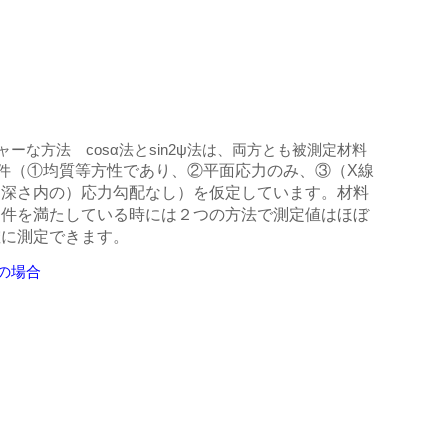
ャーな方法 cosα法とsin2ψ法は、両方とも被測定材料
（①均質等方性であり、②平面応力のみ、③（X線
件
る深さ内の）応力勾配なし）を仮定しています。材料
条件を満たしている時には２つの方法で測定値はほぼ
確に測定できます。
の場合