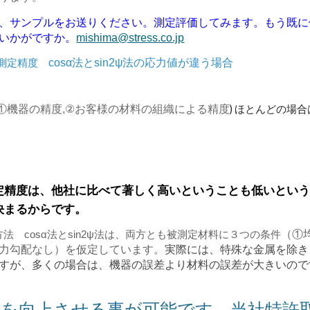
、サンプルをお送りください。測定評価してみます。もう既に
いかがですか。
mishima@stress.co.jp
cosα法とsin2ψ法の応力値が違う場合
測定精度
①機器の精度
,
②お客様の材料の組織による精度
) ほとんどの場
定精度は、他社に比べて著しく高いということも低いとい
決まるからです。
（①
法 cosα法とsin2ψ法は、両方とも被測定材料に３つの条件
力勾配なし）を仮定しています。
実際には、特殊な金属を除き
すが、多くの場合は、機器の誤差より材料の誤差が大きいので
を向上させる事が可能です。当社特許取