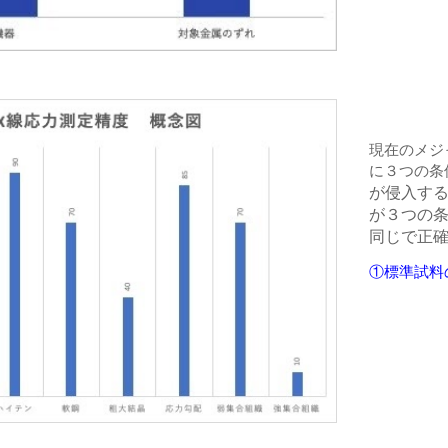
現在のメジ
に３つの条
が侵入す
が３つの
同じで正
①標準試料