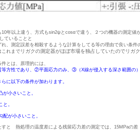
10年以上違う、方式もsin2ψとcosαで違う、２つの機器の測
定していることと
ずれ、測定誤差を相殺するような計算をしてる等の理由で良い条件
リガクの測定器がほぼ市場を独占していたのでリガ
はこれまで
条件とは、原理的には、
質等方性であり、②平面応力のみ、③（X線が侵入する深さ範囲の
さらに以下の条件が加わります。
凸が小さいこと。
こと。
勾配が小さいこと。
すと 熱処理の温度差による残留応力差の測定では、15MPaの差
、