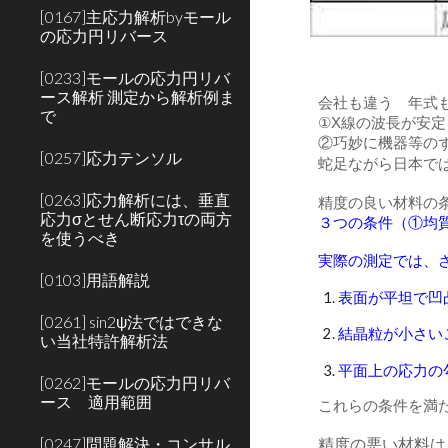
[0167]主応力解析byモール
の応力円リバース
[0233]モールの応力円リバ
ース解析 測定から解析例ま
会社も違う 年式も
で
①X線の波長が安
②巧妙に機器等の
[0257]応力テンソル
蛇足ながら日本で
[0263]応力解析には、垂直
精度の良い材料の
応力σとせん断応力τの両方
３つの条件（①均
を使うべき
実際の測定では、
[0103]用語解説
表面が平坦で凹
[0261] sin2ψ法ではできな
結晶粒が小さい
い当社特許解析法
平面上の応力の
[0262]モールの応力円リバ
ース 適用範囲
これらの条件を満た
[0247]問題解決・コンサル
精度の悪い材料は