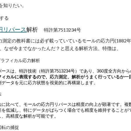
を知りたい。
する
解析
円リバース
特許第7513234号
測定の教科書には必ず載っていているモールの応力円(1882年)
、なぜ今までなかったんだ？と思える解析方法、特徴は、
のグラフィカル応力解析
ースは、特許技術（特許第7513234号）であり、360度全方向
応力測定、解析がうまく行っているか一
フィカルに表現するので、
データを元に応力状態を視覚的に再構築します​​。
法
法に比べて、モールの応力円リバースは精度の向上が顕著です。複数
差を低減し、特にデータがばらつく場合でも精度を維持することがで
、高精度な解析が可能です​​。
・回転の捕捉