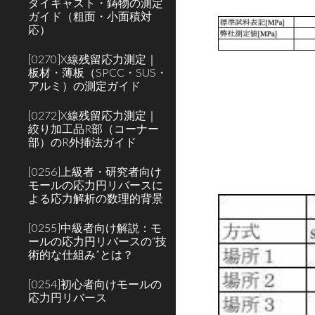
ダイキャスト・鋳物の測定
ガイド（粗面・小面積対
応）
[0270]X線残留応力測定｜
板材・薄板（SPCC・SUS・
アルミ）の測定ガイド
[0272]X線残留応力測定｜
絞り加工品R部（コーナー
部）のR外挿法ガイド
[0256]上級者・研究者向け
モールの応力円リバースに
よる応力解析の数理的背景
[0255]中級者向け解説：モ
ールの応力円リバースの“技
術的な仕組み”とは？
[0254]初心者向けモールの
応力円リバース