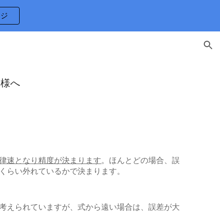
ージ
ion
客様へ
律速となり精度が決まります
。ほんとどの場合、誤
くらい外れているかで決まります。
考えられていますが、式から遠い場合は、誤差が大