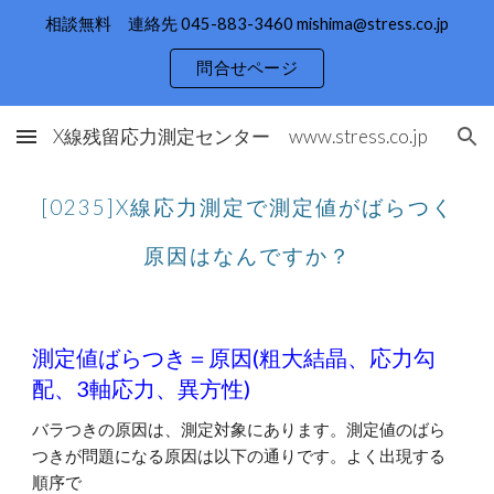
相談無料 連絡先 045-883-3460 mishima@stress.co.jp
Skip to main content
Skip to navigation
問合せページ
X線残留応力測定センター www.stress.co.jp
[0235]X線応力測定で測定値がばらつく
原因はなんですか？
測定値ばらつき＝原因(粗大結晶、応力勾
配、3軸応力、異方性)
バラつきの原因は、測定対象にあります。測定値のばら
つきが問題になる原因は以下の通りです。よく出現する
順序で