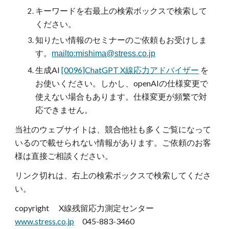
キーワードを
右最上の検索ボックスで検索して
ください。
知りたい情報の
セミナーのご依頼もお受けしま
す。
mailto:mishima@stress.co.jp
生成AI
[0096]ChatGPT X線応力アドバイザー
を
お使いください。しかし、openAIの仕様変更で
使えない場合もあります。仕様変更が頻繁で対
応できません。
当社のウェブサイトは、競合他社も多くご覧になって
いるので載せられない情報があります。ご依頼のお客
様は直接ご相談ください。
リンク切れは、右上の検索ボックスで検索してくださ
い。
copyright X線残留応力測定センター
www.stress.co.jp
045-883-3460