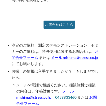
お問合せはこちら
測定のご依頼、測定のデモンストレーション、セミ
ナー
の
ご依頼は、特許使用に関するお問合せは、
お
問合せフォーム
または
メール mishima@stress.co.jp
にてお願いします。
お探しの情報は入手できましたか？ もしまだでし
たら
。
メールor電話で相談ください。
相談無料で相談
の内容は、守秘対象です
。
メール
mishima@stress.co.jp
、
0458833460
または
お問
合せフォーム