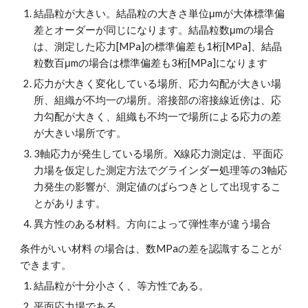
結晶粒が大きい。結晶粒の大きさ単位μmが大体標準偏
差とオーダーが同じになります。結晶粒数μmの場合
は、測定した応力[MPa]の標準偏差も1桁[MPa]、結晶
粒数百μmの場合は標準偏差も3桁[MPa]になります
応力が大きく変化している場所、応力勾配が大きい場
所、組織が不均一の場所。溶接部の溶接線近傍は、応
力勾配が大きく、組織も不均一で場所による応力の差
が大きい場所です。
3軸応力が発生している場所。X線応力測定は、平面応
力場を仮定した測定方法でグラインダー処理等の3軸応
力発生の影響が、測定値のばらつきとして出現するこ
とがあります。
異方性のある材料。方向によって弾性率が違う場合
条件がいい材料 の場合は、数MPaの差を認識することが
できます。
結晶粒が十分小さく、等方性である。
平面応力場である。