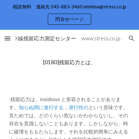
相談無料 連絡先 045-883-3460 mishima@stress.co.jp
Skip to main content
Skip to navigation
問合せページ
X線残留応力測定センター www.stress.co.jp
[0180]残留応力とは、
残留応力は、insidious と形容されることがありま
す。
知らぬ間に
進行する
，
潜行性の
という意味です。
見ためでは、どのくらい危ないかわからないし、その
存在を意識しないこともあります。しかしながら、時
に破壊をももたらします。それを比較的簡単にみえる