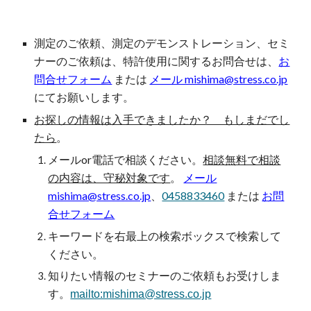
測定のご依頼、測定のデモンストレーション、セミ
ナー
の
ご依頼は、特許使用に関するお問合せは、
お
問合せフォーム
または
メール mishima@stress.co.jp
にてお願いします。
お探しの情報は入手できましたか？ もしまだでし
たら
。
メールor電話で相談ください。
相談無料で相談
の内容は、守秘対象です
。
メール
mishima@stress.co.jp
、
0458833460
または
お問
合せフォーム
キーワードを
右最上の検索ボックスで検索して
ください。
知りたい情報の
セミナーのご依頼もお受けしま
す。
mailto:mishima@stress.co.jp