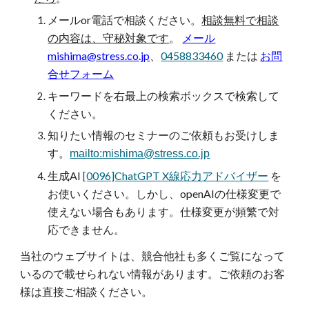
メールor電話で相談ください。
相談無料で相談
の内容は、守秘対象です
。
メール
mishima@stress.co.jp
、
0458833460
または
お問
合せフォーム
キーワードを
右最上の検索ボックスで検索して
ください。
知りたい情報の
セミナーのご依頼もお受けしま
す。
mailto:mishima@stress.co.jp
生成AI
[0096]ChatGPT X線応力アドバイザー
を
お使いください。しかし、openAIの仕様変更で
使えない場合もあります。仕様変更が頻繁で対
応できません。
当社のウェブサイトは、競合他社も多くご覧になって
いるので載せられない情報があります。ご依頼のお客
様は直接ご相談ください。