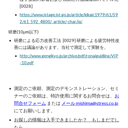
[0028]
https://www.jstage.jst.go.jp/article/kikaic1979/61/59
2/61_592_4800/_article/-char/ja/
研磨(10μm以下)
研磨による応力改善工法 [0029] 研磨による疲労特性改
善には議論があります。当社で測定して実験を。
http://www.gengikyo.jp/archive/pdf/ronaiguidline/VIP
-10.pdf
測定のご依頼、測定のデモンストレーション、セミ
ナー
の
ご依頼は、特許使用に関するお問合せは、
お
問合せフォーム
または
メール mishima@stress.co.jp
にてお願いします。
お探しの情報は入手できましたか？ もしまだでし
たら
。