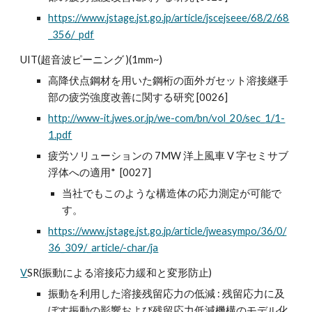
https://www.jstage.jst.go.jp/article/jscejseee/68/2/68
_356/_pdf
UIT(超音波ピーニング )(1mm~)
高降伏点鋼材を用いた鋼桁の面外ガセット溶接継手
部の疲労強度改善に関する研究 [0026]
http://www-it.jwes.or.jp/we-com/bn/vol_20/sec_1/1-
1.pdf
疲労ソリューションの 7MW 洋上風車 V 字セミサブ
浮体への適用* [0027]
当社でもこのような構造体の応力測定が可能で
す。
https://www.jstage.jst.go.jp/article/jweasympo/36/0/
36_309/_article/-char/ja
V
SR(振動による溶接応力緩和と変形防止)
振動を利用した溶接残留応力の低減 : 残留応力に及
ぼす振動の影響および残留応力低減機構のモデル化