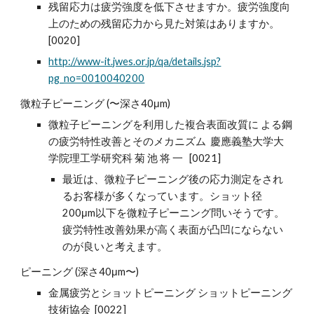
残留応力は疲労強度を低下させますか。疲労強度向
上のための残留応力から見た対策はありますか。
[0020]
http://www-it.jwes.or.jp/qa/details.jsp?
pg_no=0010040200
微粒子ピーニング (〜深さ40μm)
微粒子ピーニングを利用した複合表面改質に よる鋼
の疲労特性改善とそのメカニズム 慶應義塾大学大
学院理工学研究科 菊 池 将 一 [0021]
最近は、微粒子ピーニング後の応力測定をされ
るお客様が多くなっています。ショット径
200μm以下を微粒子ピーニング問いそうです。
疲労特性改善効果が高く表面が凸凹にならない
のが良いと考えます。
ピーニング (深さ40μm〜)
金属疲労とショットピーニング ショットピーニング
技術協会 [0022]