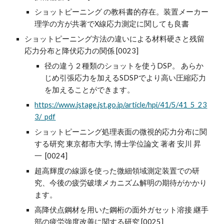
ショットピーニング の教科書的存在。装置メーカー
理学の方が共著でX線応力測定に関しても良書
ショットピーニング方法の違いによる材料硬さと残留
応力分布と降伏応力の関係 [0023]
径の違う２種類のショットを使うDSP。 あらか
じめ引張応力を加えるSDSPでより高い圧縮応力
を加えることができます。
https://www.jstage.jst.go.jp/article/hpi/41/5/41_5_23
3/_pdf
ショットピーニング処理表面の微視的応力分布に関
する研究 東京都市大学, 博士学位論文 著者 安川 昇
一 [0024]
超高輝度の線源を使った微細領域測定装置での研
究、今後の疲労破壊メカニズム解明の期待がかかり
ます。
高降伏点鋼材を用いた鋼桁の面外ガセット溶接 継手
部の疲労強度改善に関する研究 [0025]