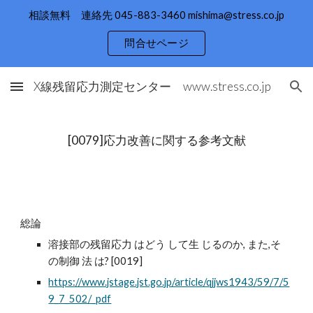
相談無料 連絡先 045-883-3460 mishima@stress.co.jp
Skip to main content
Skip to navigation
問合せページ
X線残留応力測定センター www.stress.co.jp
[0079]応力改善に関する参考文献
総論
溶接部の残留応力 はどう して生 じるのか, また,そ
の制御 法 は? [0019]
https://www.jstage.jst.go.jp/article/qjjws1943/59/7/5
9_7_502/_pdf