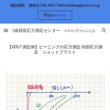
相談無料 連絡先 045-883-3460 mishima@stress.co.jp
Skip to main content
Skip to navigation
問合せページ
X線残留応力測定センター www.stress.co.jp
【0057 測定例】ピーニングの応力測定 内部応力測
定 ショットブラスト