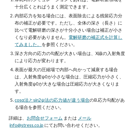
十分広くとればうまく測定できます。
内部応力を知る場合には、表面除去による残留応力分
布の補正が必要です。ただし、全体の深さ（長さ）に
比べて電解研磨の深さが十分小さい場合は補正が小さ
くなり必要がありません。
電解研磨の補正式を計算し
てみました。
を参照ください。
深さ方向の応力の勾配が大きい場合は、X線の入射角度
により応力が変わります。
表面が最大の圧縮場で内部へ向かって減衰する場合
は、入射角度ψ0が小さな場合は、圧縮応力が小さく、
入射角度ψ0が大きな場合は圧縮応力が大きくなりま
す。
cosα法とsin2ψ法の応力値が違う場合
のB.応力勾配があ
る場合を参照ください。
詳細は、
お問合せフォーム
または
メール
info@stress.co.jp
にてお問い合わせください。