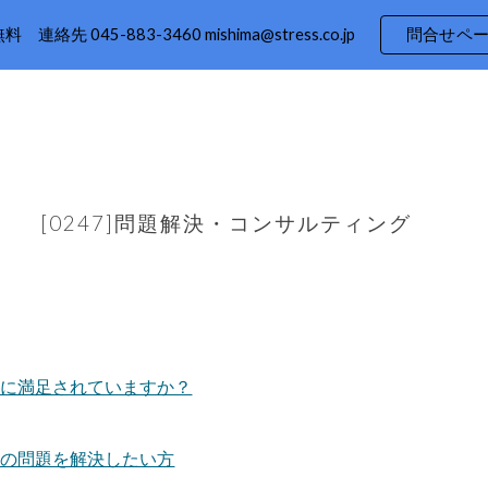
 連絡先 045-883-3460 mishima@stress.co.jp
問合せペ
ip to main content
Skip to navigat
[0247]問題解決・コンサルティング
測定に満足されていますか？
発生の問題を解決したい方