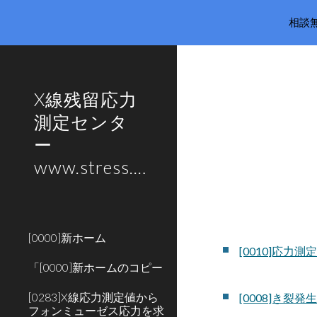
相談無料
Sk
X線残留応力
測定センタ
ー
www.stress.co.jp
[0000]新ホーム
[0010]応力
「[0000]新ホームのコピー
[0283]X線応力測定値から
[0008]き裂
フォンミューゼス応力を求