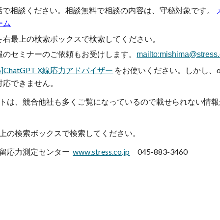
話で相談ください。
相談無料で相談の内容は、守秘対象です
。
ーム
を
右最上の検索ボックスで検索してください。
報の
セミナーのご依頼もお受けします。
mailto:mishima@stress.
96]ChatGPT X線応力アドバイザー
をお使いください。しかし、o
対応できません。
トは、競合他社も多くご覧になっているので載せられない情報
上の検索ボックスで検索してください。
X線残留応力測定センター
www.stress.co.jp
045-883-3460