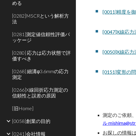
める
[0011]精度
[0282]MSCRという解析方
法
[0047]X線
[0281]測定値信頼性評価パ
ッケージ
[0050]X線
[0280] 応力は応力状態で評
価すべき
[0268] 細溝φ3.6mmの応力
[0151]変形
測定
[0266]X線回折応力測定の
信頼性と誤差の原因
[旧Home]
測定のご依頼
[0058]創業の目的
ル mishima@stre
お探しの情報
[0241]会社情報