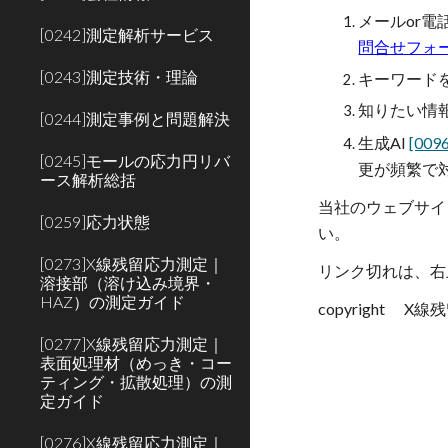
メールor電
[0242]測定解析サービス
問合せフォ
[0243]測定技術・理論
キーワード
知りたい情
[0244]測定事例と問題解決
生成AI
[00
[0245]モールの応力円リバ
更が頻繁で
ース解析総括
当社のウェブサイ
[0259]応力状態
い。
[0273]X線残留応力測定｜
リンク切れは、右
溶接部（溶け込み境界・
HAZ）の測定ガイド
copyright 
[0277]X線残留応力測定｜
表面処理材（めっき・コー
ティング・拡散処理）の測
定ガイド
[0276]X線残留応力測定｜