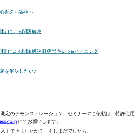
を御心配のお客様へ
応力測定による問題解決
応力測定による問題解決例 疲労キレツ&ピーニング
の問題を解決したい方
、測定のデモンストレーション、セミナー
の
ご依頼は、特許使
ss.co.jp
にてお願いします。
は入手できましたか？ もしまだでしたら
。