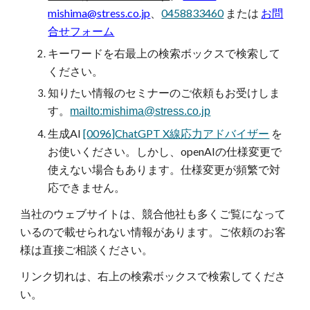
mishima@stress.co.jp
、
0458833460
または
お問
合せフォーム
キーワードを
右最上の検索ボックスで検索して
ください。
知りたい情報の
セミナーのご依頼もお受けしま
す。
mailto:mishima@stress.co.jp
生成AI
[0096]ChatGPT X線応力アドバイザー
を
お使いください。しかし、openAIの仕様変更で
使えない場合もあります。仕様変更が頻繁で対
応できません。
当社のウェブサイトは、競合他社も多くご覧になって
いるので載せられない情報があります。ご依頼のお客
様は直接ご相談ください。
リンク切れは、右上の検索ボックスで検索してくださ
い。