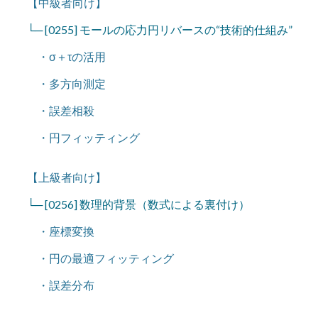
【中級者向け】
└─ [0255] モールの応力円リバースの“技術的仕組み”
・σ＋τの活用
・多方向測定
・誤差相殺
・円フィッティング
【上級者向け】
└─ [0256] 数理的背景（数式による裏付け）
・座標変換
・円の最適フィッティング
・誤差分布