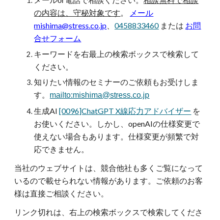
の内容は、守秘対象です
。
メール
mishima@stress.co.jp
、
0458833460
または
お問
合せフォーム
キーワードを
右最上の検索ボックスで検索して
ください。
知りたい情報の
セミナーのご依頼もお受けしま
す。
mailto:mishima@stress.co.jp
生成AI
[0096]ChatGPT X線応力アドバイザー
を
お使いください。しかし、openAIの仕様変更で
使えない場合もあります。仕様変更が頻繁で対
応できません。
当社のウェブサイトは、競合他社も多くご覧になって
いるので載せられない情報があります。ご依頼のお客
様は直接ご相談ください。
リンク切れは、右上の検索ボックスで検索してくださ