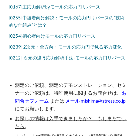
[0167]主応力解析byモールの応力円リバース
[0255]中級者向け解説：モールの応力円リバースの“技術
的な仕組み”とは？
[0254]初心者向けモールの応力円リバース
[0239] 2次元・全方向・モールの応力円で見る応力変化
[0212] 次元の違う応力解析手法-モールの応力円リバース
測定のご依頼、測定のデモンストレーション、セミ
ナー
の
ご依頼は、特許使用に関するお問合せは、
お
問合せフォーム
または
メール mishima@stress.co.jp
にてお願いします。
お探しの情報は入手できましたか？ もしまだでし
たら
。
メールor電話で相談ください。
相談無料で相談